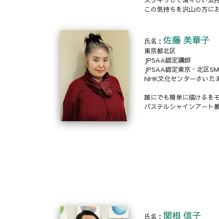
この気持ちを沢山の方に
佐藤 美華子
氏名：
東京都北区
JPSAA認定講師
JPSAA認定東京・北区S
NHK文化センターさいた
誰にでも簡単に描けるを
パステルシャインアート
関根 信子
氏名：