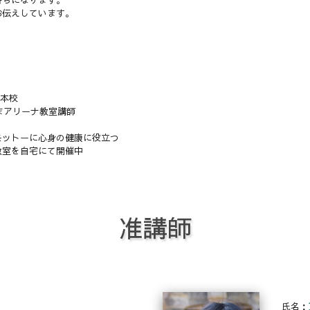
お伝えしています。
M本校
まアリーナ教室講師
モットーに心身の健康に役立つ
教室を自宅にて開催中
准講師
氏名：