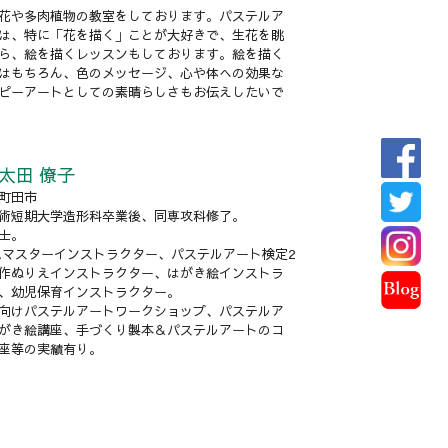
花や多肉植物の教室をしております。パステルア
は、特に「花を描く」ことが大好きで、生花を眺
ら、絵を描くレッスンもしております。絵を描く
はもちろん、色のメッセージ、心や体への効果な
ピーアートとしての素晴らしさもお伝えしたいで
太田 僚子
町田市
術短期大学造形科卒業後、同専攻科修了。
士。
AAマスターインストラクター、パステルアート検定2
作ぬりえインストラクター、はがき絵インストラ
、幼児保育インストラクター。
向けパステルアートワークショップ、パステルア
がき絵講座、手づくり製本＆パステルアートのコ
座等の実績有り。