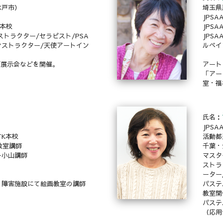
水戸市）
埼玉県
JPS
N本校
JPS
ストラクター/セラピスト/PSA
JPS
ストラクター/天使アートイン
ルペイ
プ展示会などを開催。
アート
「アー
室・福
氏名：
JPS
TK本校
活動都
教室講師
千葉・
ー小山講師
マスタ
ストラ
ーター
、障害施設にて絵画教室の講師
パステ
教室開
。
パステ
（応用