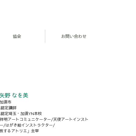
協会
お問い合わせ
矢野 なを美
加須市
AA認定講師
AA認定埼玉・加須YN本校
葉祥明アートコミュニケーター/天使アートインスト
ー/はがき絵インストラクター/
旅するアトリエ」主宰