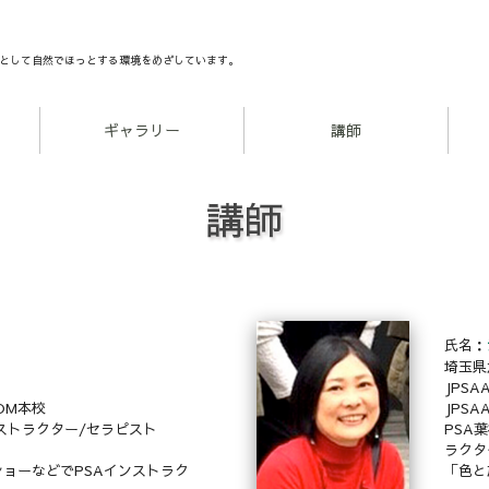
として自然でほっとする環境をめざしています。
ギャラリー
講師
講師
氏名：
埼玉県
JPS
OM本校
JPS
ンストラクター/セラピスト
PSA
ラクタ
ョーなどでPSAインストラク
「色と