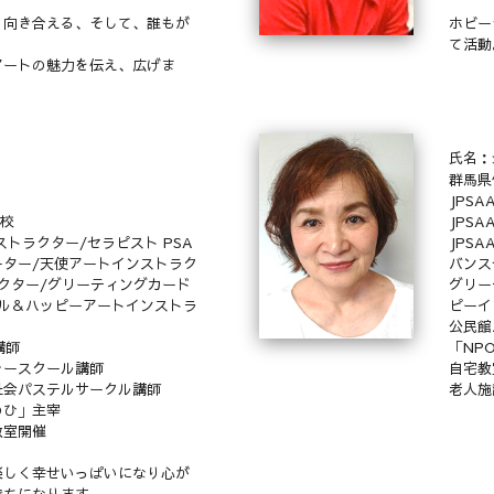
と向き合える、そして、誰もが
ホビー
て活動
アートの魅力を伝え、広げま
氏名：
群馬県
JPS
本校
JPS
ストラクター/セラピスト PSA
JPS
ター/天使アートインストラク
バンス
クター/グリーティングカード
グリー
ル＆ハッピーアートインストラ
ピーイ
公民館
講師
「NP
ャースクール講師
自宅教
祉会パステルサークル講師
老人施
のひ」主宰
教室開催
楽しく幸せいっぱいになり心が
持ちになります。