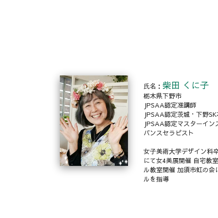
柴田 くに子
氏名：
栃木県下野市
JPSAA認定准講師
JPSAA認定茨城・下野S
JPSAA認定マスターイン
バンスセラピスト
女子美術大学デザイン科卒
にて女4美展開催 自宅教室
ル教室開催 加須市虹の会
ルを指導