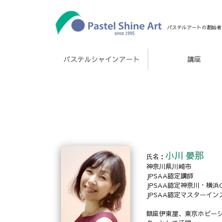
パステルアートの創始者
パステルシャインアート
講座
小川 晏那
氏名：
神奈川県川崎市
JPSAA認定講師
JPSAA認定神奈川・横浜
JPSAA認定マスターイ
銀座伊東屋、東京ホビーシ