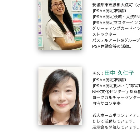
茨城県東茨城郡大洗町（
JPSAA認定准講師
JPSAA認定茨城・大洗S
JPSAA認定マスターイン
グリーティングカードイン
ストラクター
パステルアート®グルー
PSA体験会等の活動。
田中 久仁子
氏名：
JPSAA認定准講師
JPSAA認定栃木・宇都宮
NHK文化センター宇都宮
ヨークカルチャーセンタ
自宅サロン主宰
老人ホームボランティア
として活動しています。
展示会も開催しています