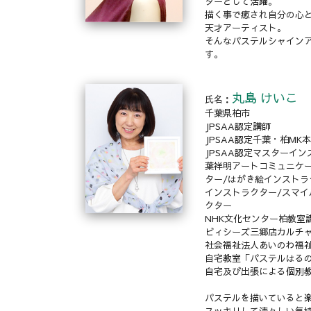
ターとして活躍。
描く事で癒され自分の心
天才アーティスト。
そんなパステルシャイン
す。
丸島 けいこ
氏名：
千葉県柏市
JPSAA認定講師
JPSAA認定千葉・柏MK
JPSAA認定マスターイン
葉祥明アートコミュニケー
ター/はがき絵インストラ
インストラクター/スマイ
クター
NHK文化センター柏教室
ビィシーズ三郷店カルチ
社会福祉法人あいのわ福
自宅教室「パステルはる
自宅及び出張による個別
パステルを描いていると
スッキリして清々しい気