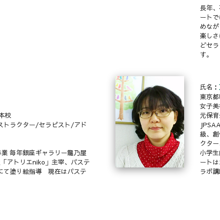
長年、
ートで
めなが
楽しさ
どセラ
す。
氏名：
東京都
女子美
K本校
元保育
ストラクター/セラピスト/アド
JPS
級、創
クター
業 毎年銀座ギャラリー龍乃屋
小学生
「アトリエniko」主宰、パステ
ートは
にて塗り絵指導 現在はパステ
ラボ講