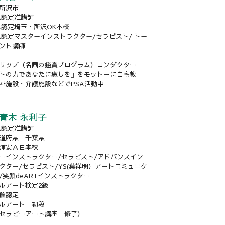
所沢市
AA認定准講師
AA認定埼玉・所沢OK本校
AA認定マスターインストラクター/セラピスト/ トー
ント講師
リップ（名画の鑑賞プログラム）コンダクター
トの力であなたに癒しを」をモットーに自宅教
祉施設・介護施設などでPSA活動中
青木 永利子
AA認定准講師
道府県 千葉県
浦安ＡＥ本校
ーインストラクター/セラピスト/アドバンスイン
クター/セラピスト/YS(葉祥明）アートコミュニケ
/笑顔deARTインストラクター
ルアート検定2級
催認定
ルアート 初段
セラピーアート講座 修了）